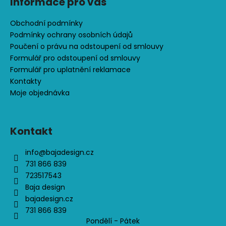
č
Informace pro vás
u
j
Obchodní podmínky
e
Podmínky ochrany osobních údajů
m
Poučení o právu na odstoupení od smlouvy
e
Formulář pro odstoupení od smlouvy
Formulář pro uplatnění reklamace
Kontakty
CENOVĚ
Moje objednávka
ZVÝHODNĚNÁ
SOUPRAVA
-
DINOPARK
Kontakt
1
701
info
@
bajadesign.cz
731 866 839
Kč
723517543
Baja design
bajadesign.cz
731 866 839
Pondělí - Pátek