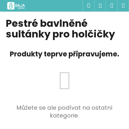
K
Přejít
Hledat
Náku
M
Přihlášen
na
o
obsah
Zpět
Zpět
košík
š
Pestré bavlněné
í
C
sultánky pro holčičky
k
o
p
Produkty teprve připravujeme.
o
t
ř
e
b
u
j
e
Můžete se ale podívat na ostatní
t
kategorie.
e
n