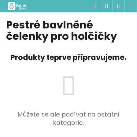
K
Přejít
Hledat
Náku
M
Přihlášen
na
o
obsah
Zpět
Zpět
košík
š
Pestré bavlněné
í
C
čelenky pro holčičky
k
o
p
Produkty teprve připravujeme.
o
t
ř
e
b
u
j
e
Můžete se ale podívat na ostatní
t
kategorie.
e
n