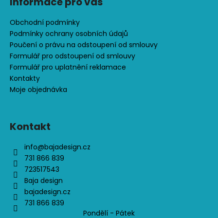
č
Informace pro vás
u
j
Obchodní podmínky
e
Podmínky ochrany osobních údajů
m
Poučení o právu na odstoupení od smlouvy
e
Formulář pro odstoupení od smlouvy
Formulář pro uplatnění reklamace
Kontakty
FLEECOVÁ
Moje objednávka
MIKINA
S
KAPUCOU,
TM.
MODRÁ
Kontakt
+
CIKCAK
info
@
bajadesign.cz
600
731 866 839
723517543
Kč
Baja design
bajadesign.cz
731 866 839
Pondělí - Pátek