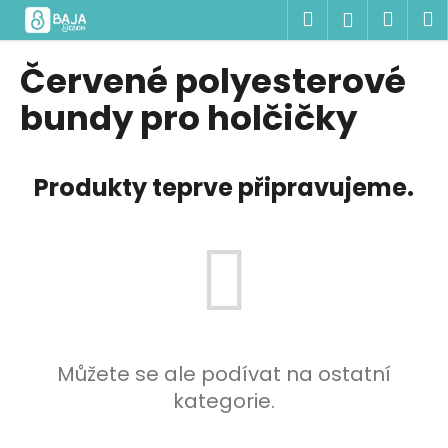
K
Přejít
Hledat
Náku
M
Přihlášen
na
o
obsah
Zpět
Zpět
košík
š
Červené polyesterové
í
C
bundy pro holčičky
k
o
p
Produkty teprve připravujeme.
o
t
ř
e
b
u
j
e
Můžete se ale podívat na ostatní
t
kategorie.
e
n