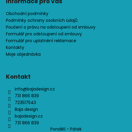
č
Informace pro vás
u
j
Obchodní podmínky
e
Podmínky ochrany osobních údajů
m
Poučení o právu na odstoupení od smlouvy
e
Formulář pro odstoupení od smlouvy
Formulář pro uplatnění reklamace
Kontakty
CENOVĚ
Moje objednávka
ZVÝHODNĚNÁ
SOUPRAVA
-
DINOPARK
Kontakt
1
701
info
@
bajadesign.cz
731 866 839
Kč
723517543
Baja design
bajadesign.cz
731 866 839
Pondělí - Pátek